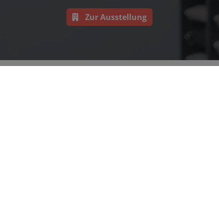
Zur Ausstellung
Über uns
Wir sind ein überschaubarer und kleiner
Installationsbetrieb. Die Rechtsform ist das
Einzelunternehmen. Also haftbar mit Hab und Gut. Wir
arbeiten zum größten Teil im privaten Bereich. Führen
diverse Reparatur- und Wartungsarbeiten im Sanitär- und
Heizungsbau aus. Wir installieren komplette Gas- oder
Ölbefeuerte Heizungsanlagen. Wir planen Bäder und
installieren diese.